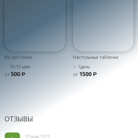
Из оргстекла
Настольные таблички
10-15 мин
1день
500
1500
Р
Р
от
от
ОТЗЫВЫ
20 мая 2021