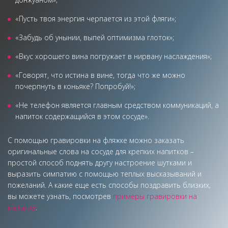
«Пусть твоя энергия черпается из этой фляги»;
«Забудь об унынии, выпей оптимизма глоток»;
«Вкус хорошего вина погружает в нирвану наслаждения»;
«Говорят, что истина в вине, тогда что же можно
почерпнуть в коньяке? Попробуй!»;
«Не телефон является главным средством коммуникаций, а
напиток содержащийся в этом сосуде».
С помощью гравировки на фляжке можно заказать
оригинальные слова на сосуде для крепких напитков –
простой способ поднять другу настроение шутками и
выразить симпатию с помощью теплых высказываний и
пожеланий. А какие еще есть способы поздравить близких,
вы можете узнать, посмотрев
примеры гравировки на
металле
.