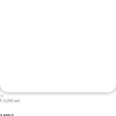
03
F-3 (240 мл)
1400
Р