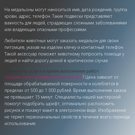
На медальоны могут наноситься имя, дата рождения, группа
крови, адрес, телефон. Такие подвески представляют
важность для людей, страдающих сложными заболеваниями
или владеющих опасными профессиями.
Любители животных могут заказать медальон для своих
питомцев, указав на изделии кличку и контактный телефон.
Такой аксессуар поможет животному попросить помощи у
людей и найти дорогу домой в критическом случае.
Стоимость услуги и время выполнения работ
Сколько стоит гравировка на металле
? Цена зависит от
площади обрабатываемой поверхности и колеблется в
пределах от 500 до 1 000 рублей. Время выполнения заказа
не превышает 15 минут. Специалисты нашей мастерской
помогут подобрать шрифт, оптимально расположить
рисунок и покажут макет в электронном виде. Изображение
не теряет первоначальных свойств в течение всего периода
использования.